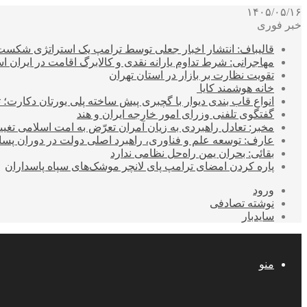
۱۴۰۵/۰۵/۱۶
خبر فوری
قالیباف: انتشار اخبار جعلی توسط ترامپ یک استراتژی شکس
مهاجرانی: شرط تداوم یارانه نقدی و کالابرگ اقامت در ایران 
تقویت نظارت بر بازار در استان تهران
خانه هوشمند کایا
انواع قاب بندی دیوار با گچبری پیش ساخته پلی یورتان دکارت
گفتگوی تلفنی وزرای امور خارجه ایران و هند
مخبر: تعادل راهبردی به زیان آمران تعرّض به امت اسلامی تغیی
عارف: توسعه علم و فناوری، راهبرد اصلی دولت در دوران پ
بقائی: بحران یمن راه‌حل نظامی ندارد
پاره کردن امضای ترامپ پای لانچر موشک‌های سپاه پاسداران
ورود
نوشته تصادفی
سایدبار
منو