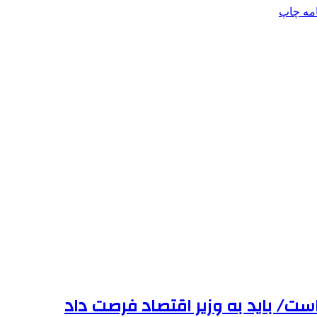
امه
چاپ
ست/ باید به وزیر اقتصاد فرصت داد