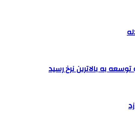
له
وسعه به بالاترین نرخ رسید
زد