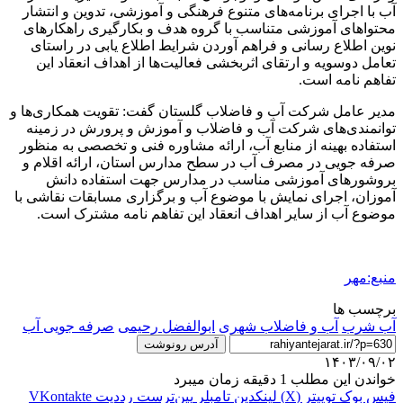
آب با اجرای برنامه‌های متنوع فرهنگی و آموزشی، تدوین و انتشار
محتواهای آموزشی متناسب با گروه هدف و بکارگیری راهکارهای
نوین اطلاع رسانی و فراهم آوردن شرایط اطلاع یابی در راستای
تعامل دوسویه و ارتقای اثربخشی فعالیت‌ها از اهداف انعقاد این
تفاهم نامه است.
مدیر عامل شرکت آب و فاضلاب گلستان گفت: تقویت همکاری‌ها و
توانمندی‌های شرکت آب و فاضلاب و آموزش و پرورش در زمینه
استفاده بهینه از منابع آب، ارائه مشاوره فنی و تخصصی به منظور
صرفه جویی در مصرف آب در سطح مدارس استان، ارائه اقلام و
بروشورهای آموزشی مناسب در مدارس جهت استفاده دانش
آموزان، اجرای نمایش با موضوع آب و برگزاری مسابقات نقاشی با
موضوع آب از سایر اهداف انعقاد این تفاهم نامه مشترک است.
منبع:مهر
برچسب ها
آب شرب
آب و فاضلاب شهری
ابوالفضل رحیمی
صرفه جویی آب
آدرس رونوشت
۱۴۰۳/۰۹/۰۲
خواندن این مطلب 1 دقیقه زمان میبرد
فیس بوک
توییتر (X)
لینکدین
‫تامبلر
‫پین‌ترست
‫رددیت
‫VKontakte