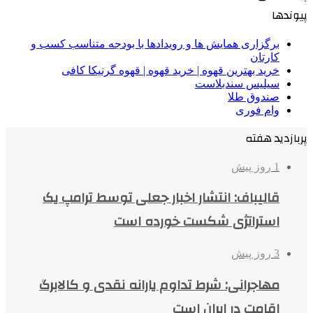
پیوندها
برگزاری همایش ها و رویدادها با بودجه متناسب کسب و
کارتان
خرید بهترین قهوه | خرید قهوه | قهوه گرنیکا کافی
سیلیس سندبلاست
صندوق طلا
وام فوری
پربازدید هفته
1 روز پیش
قالیباف: انتشار اخبار جعلی توسط ترامپ یک
استراتژی شکست خورده است
3 روز پیش
مهاجرانی: شرط تداوم یارانه نقدی و کالابرگ
اقامت در ایران است