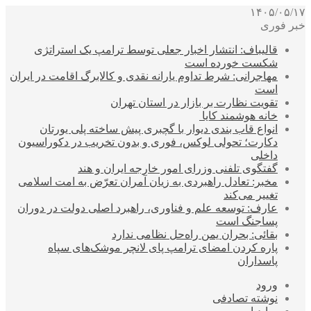
۱۴۰۵/۰۵/۱۷
خبر فوری
قالیباف: انتشار اخبار جعلی توسط ترامپ یک استراتژی
شکست خورده است
مهاجرانی: شرط تداوم یارانه نقدی و کالابرگ اقامت در ایران
است
تقویت نظارت بر بازار در استان تهران
خانه هوشمند کایا
انواع قاب بندی دیوار با گچبری پیش ساخته پلی یورتان
دکارت؛ تحولی لوکس، فوری و بدون تخریب در دکوراسیون
داخلی
گفتگوی تلفنی وزرای امور خارجه ایران و هند
مخبر: تعادل راهبردی به زیان آمران تعرّض به امت اسلامی
تغییر می‌کند
عارف: توسعه علم و فناوری، راهبرد اصلی دولت در دوران
پساجنگ است
بقائی: بحران یمن راه‌حل نظامی ندارد
پاره کردن امضای ترامپ پای لانچر موشک‌های سپاه
پاسداران
ورود
نوشته تصادفی