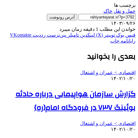
برچسب ها
حمل و نقل
خاک
آدرس رونوشت
۱۴۰۳/۰۹/۲۶
خواندن این مطلب 1 دقیقه زمان میبرد
فیس بوک
توییتر (X)
لینکدین
‫تامبلر
‫پین‌ترست
‫رددیت
‫VKontakte
رایانامه
چاپ
بعدی را بخوانید
اقتصادی > عمران و اشتغال
۱۴۰۲/۱۰/۲۰
گزارش سازمان هواپیمایی درباره حادثه
بوئینگ ۷۳۷ در فرودگاه امام(ره)
اقتصادی > عمران و اشتغال
۱۴۰۲/۱۰/۲۰