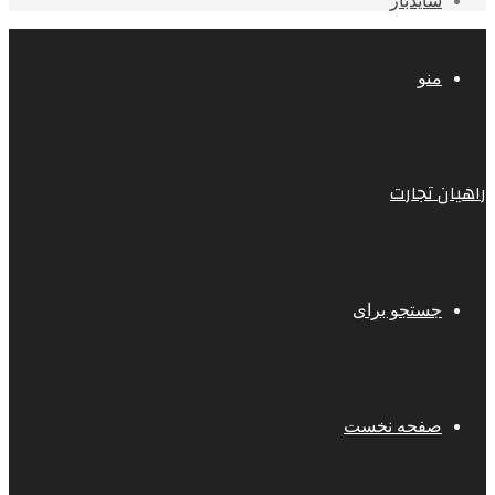
سایدبار
منو
راهیان تجارت
جستجو برای
صفحه نخست