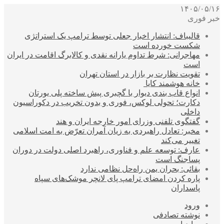
۱۴۰۵/۰۵/۱۶
خبر فوری
قالیباف: انتشار اخبار جعلی توسط ترامپ یک استراتژی
شکست خورده است
مهاجرانی: شرط تداوم یارانه نقدی و کالابرگ اقامت در ایران
است
تقویت نظارت بر بازار در استان تهران
خانه هوشمند کایا
انواع قاب بندی دیوار با گچبری پیش ساخته پلی یورتان
دکارت؛ تحولی لوکس، فوری و بدون تخریب در دکوراسیون
داخلی
گفتگوی تلفنی وزرای امور خارجه ایران و هند
مخبر: تعادل راهبردی به زیان آمران تعرّض به امت اسلامی
تغییر می‌کند
عارف: توسعه علم و فناوری، راهبرد اصلی دولت در دوران
پساجنگ است
بقائی: بحران یمن راه‌حل نظامی ندارد
پاره کردن امضای ترامپ پای لانچر موشک‌های سپاه
پاسداران
ورود
نوشته تصادفی