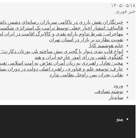
۱۴۰۵/۰۵/۱۸
خبر فوری
خبرنگاران نقش بارزی در ناکامی سربازان رسانه‌ای دشمن داشت
قالیباف: انتشار اخبار جعلی توسط ترامپ یک استراتژی شکس
مهاجرانی: شرط تداوم یارانه نقدی و کالابرگ اقامت در ایران 
تقویت نظارت بر بازار در استان تهران
خانه هوشمند کایا
انواع قاب بندی دیوار با گچبری پیش ساخته پلی یورتان دکارت
گفتگوی تلفنی وزرای امور خارجه ایران و هند
مخبر: تعادل راهبردی به زیان آمران تعرّض به امت اسلامی تغیی
عارف: توسعه علم و فناوری، راهبرد اصلی دولت در دوران پ
بقائی: بحران یمن راه‌حل نظامی ندارد
ورود
نوشته تصادفی
سایدبار
منو