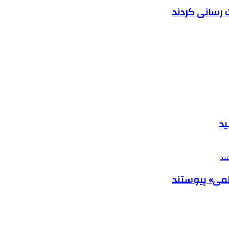
ید
می» پیوستند