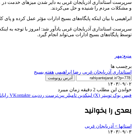
سرپرست استانداری آذربایجان غربی به دایر شدن میزهای خدمت در من
و مشکلات مردم را شنیده و حل می‌کردند.
ابراهیمی با بیان اینکه پایگاه‌های بسیج ادارات مؤثر عمل کرده و پای
سرپرست استانداری آذربایجان غربی یادآور شد: امروز با توجه به اینکه
توسط پایگاه‌های بسیج ادارات می‌تواند انجام گیرد.
منبع:مهر
برچسب ها
استانداری آذربایجان غربی
رضا ابراهیمی
هفته بسیج
آدرس رونوشت
۱۴۰۳/۰۹/۰۲
خواندن این مطلب 2 دقیقه زمان میبرد
فیس بوک
توییتر (X)
لینکدین
‫تامبلر
‫پین‌ترست
‫رددیت
‫VKontakte
رایان
بعدی را بخوانید
استانها > آذربایجان غربی
۱۴۰۳/۰۹/۰۳