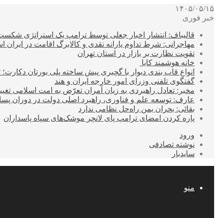
۱۴۰۵/۰۵/۱۵
خبر فوری
قالیباف: انتشار اخبار جعلی توسط ترامپ یک استراتژی شکس
مهاجرانی: شرط تداوم یارانه نقدی و کالابرگ اقامت در ایران 
تقویت نظارت بر بازار در استان تهران
خانه هوشمند کایا
انواع قاب بندی دیوار با گچبری پیش ساخته پلی یورتان دکارت
گفتگوی تلفنی وزرای امور خارجه ایران و هند
مخبر: تعادل راهبردی به زیان آمران تعرّض به امت اسلامی تغیی
عارف: توسعه علم و فناوری، راهبرد اصلی دولت در دوران پ
بقائی: بحران یمن راه‌حل نظامی ندارد
پاره کردن امضای ترامپ پای لانچر موشک‌های سپاه پاسداران
ورود
نوشته تصادفی
سایدبار
منو