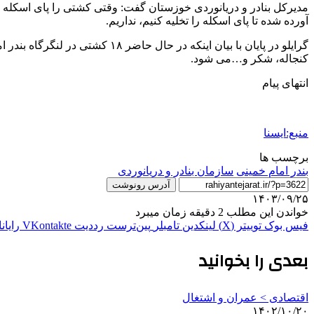
مدیرکل بنادر و دریانوردی خوزستان گفت: وقتی کشتی را پای اسکله می
آورده شده تا پای اسکله را تخلیه کنیم، نداریم.
گرایلو در پایان با بیان اینکه 
کنجاله، شکر و…می شود.
انتهای پیام
منبع:ایسنا
برچسب ها
بندر امام خمینی
سازمان بنادر و دریانوردی
آدرس رونوشت
۱۴۰۳/۰۹/۲۵
خواندن این مطلب 2 دقیقه زمان میبرد
فیس بوک
توییتر (X)
لینکدین
‫تامبلر
‫پین‌ترست
‫رددیت
‫VKontakte
رایان
بعدی را بخوانید
اقتصادی > عمران و اشتغال
۱۴۰۲/۱۰/۲۰