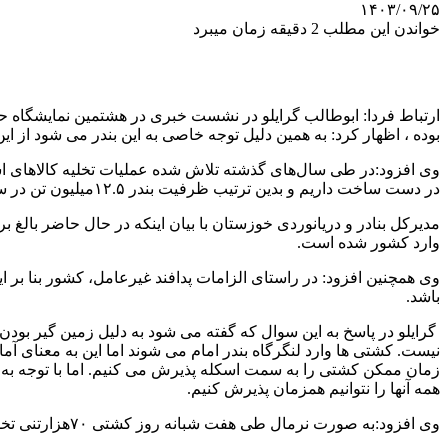
۱۴۰۳/۰۹/۲۵
خواندن این مطلب 2 دقیقه زمان میبرد
ارتباط فردا: ابوطالب گرایلو در نشست خبری در هشتمین نمایشگاه حمل و
بوده ، اظهار کرد: به همین دلیل توجه خاصی به این بندر می شود از
در دست ساخت داریم و بدین ترتیب ظرفیت بندر ۱۲.۵میلیون تن در سال خواهد بود.
وارد کشور شده است.
وی همچنین افزود: در راستای الزامات پدافند غیرعامل، کشور بنا بر ای
باشد.
گرایلو در پاسخ به این سوال که گفته می شود به دلیل زمین گیر بو
نیست. کشتی ها وارد لنگرگاه بندر امام می شوند اما این به معنای آم
زمان ممکن کشتی را به سمت اسکله پذیرش می کنیم. اما با توجه به ت
همه آنها را نتوانیم همزمان پذیرش کنیم.
وی افزود:به صورت نرمال طی هفت شبانه روز کشتی ۷۰هزارتنی تخلیه می شود و آنچه برای ما در بندر تکلیف است این است که از تمام ظرفیت های خودمان استفاده کنیم.