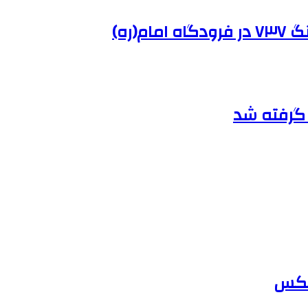
(ره)
ر گرفته شد
لعکس