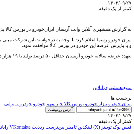
۱۴۰۳/۰۹/۲۷
کمتر از یک دقیقه
به گزارش همشهری آنلاین وانت آریسان ایران‌خودرو در بورس کالا پ
ایران خودرو رسما اعلام کرد: با توجه به درخواست این شرکت مبنی ب
و با پذیرش عرضه این خودرو در بورس کالا موافقت نمود.
تعهدد عرضه سالانه خودرو آریسان حداقل ۵۰ درصد تولید یا ۱۹ هزار دستگاه تعیین شد. تناوب عرضه حداقل یک بار در ماه اعلام شده است.
منبع:همشهری آنلاین
برچسب ها
ايران خودرو
بازار خودرو
بورس کالا
خبر مهم
خودرو
خودرو - ایرانی
آدرس رونوشت
۱۴۰۳/۰۹/۲۷
کمتر از یک دقیقه
فیس بوک
توییتر (X)
لینکدین
‫تامبلر
‫پین‌ترست
‫رددیت
‫VKontakte
رایان