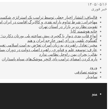
۱۴۰۵/۰۵/۱۶
خبر فوری
قالیباف: انتشار اخبار جعلی توسط ترامپ یک استراتژی شکس
مهاجرانی: شرط تداوم یارانه نقدی و کالابرگ اقامت در ایران 
تقویت نظارت بر بازار در استان تهران
خانه هوشمند کایا
انواع قاب بندی دیوار با گچبری پیش ساخته پلی یورتان دکارت
گفتگوی تلفنی وزرای امور خارجه ایران و هند
مخبر: تعادل راهبردی به زیان آمران تعرّض به امت اسلامی تغیی
عارف: توسعه علم و فناوری، راهبرد اصلی دولت در دوران پ
بقائی: بحران یمن راه‌حل نظامی ندارد
پاره کردن امضای ترامپ پای لانچر موشک‌های سپاه پاسداران
ورود
نوشته تصادفی
سایدبار
منو