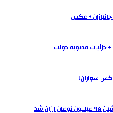
 جانبازان + عکس
+ جزئیات مصوبه دولت
وکس سواران!