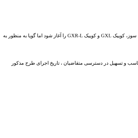
به گزارش همشهری آنلاین به نقل از تسنیم، براساس اعلام شرکت سایپا قرار بود از امروز ۱۷ آذر پیش فروش محصولات ساینا GXL دوگانه سوز، کوییک GXL و کوییک GXR-L را آغاز شود اما گویا به منظور به
ناسب و تسهیل در دسترسی متقاضیان ، تاریخ اجرای طرح مذکور