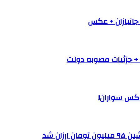
 جانبازان + عکس
+ جزئیات مصوبه دولت
وکس سواران!