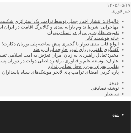
۱۴۰۵/۰۵/۱۷
خبر فوری
قالیباف: انتشار اخبار جعلی توسط ترامپ یک استراتژی شکس
مهاجرانی: شرط تداوم یارانه نقدی و کالابرگ اقامت در ایران 
تقویت نظارت بر بازار در استان تهران
خانه هوشمند کایا
انواع قاب بندی دیوار با گچبری پیش ساخته پلی یورتان دکارت
گفتگوی تلفنی وزرای امور خارجه ایران و هند
مخبر: تعادل راهبردی به زیان آمران تعرّض به امت اسلامی تغیی
عارف: توسعه علم و فناوری، راهبرد اصلی دولت در دوران پ
بقائی: بحران یمن راه‌حل نظامی ندارد
پاره کردن امضای ترامپ پای لانچر موشک‌های سپاه پاسداران
ورود
نوشته تصادفی
سایدبار
منو