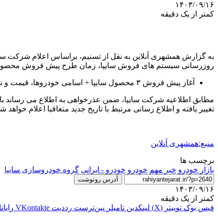
۱۴۰۳/۰۹/۱۶
کمتر از یک دقیقه
روزرسانی سیستم های فروش سایپا، زمان طرح پیش فروش محصولات 
آغاز پیش فروش ۳ محصول سایپا + اسامی خودروها، قیمت و نحوه ثبت نام
مطابق اطلاعیه شرکت سایپا، ضمن عذرخواهی به اطلاع می رساند با
تغییر یافته و اطلاع رسانی مرتبط با تاریخ جدید متعاقبا اعلام خواهد شد
منبع:همشهری آنلاین
برچسب ها
بازار خودرو
خبر مهم
خودرو
خودرو - ایرانی
گروه خودروسازی سایپا
آدرس رونوشت
۱۴۰۳/۰۹/۱۶
کمتر از یک دقیقه
فیس بوک
توییتر (X)
لینکدین
‫تامبلر
‫پین‌ترست
‫رددیت
‫VKontakte
رایان