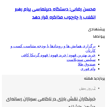
محسن رضایی: دستگاه دیپلماسی پیام رهبر
انقلاب را چارچوب مذاکره قرار دهد
پیشنهادی
پیوندها
برگزاری همایش ها و رویدادها با بودجه متناسب کسب و
کارتان
خرید بهترین قهوه | خرید قهوه | قهوه گرنیکا کافی
سیلیس سندبلاست
صندوق طلا
وام فوری
پربازدید هفته
2 روز پیش
خبرنگاران نقش بارزی در ناکامی سربازان رسانه‌ای