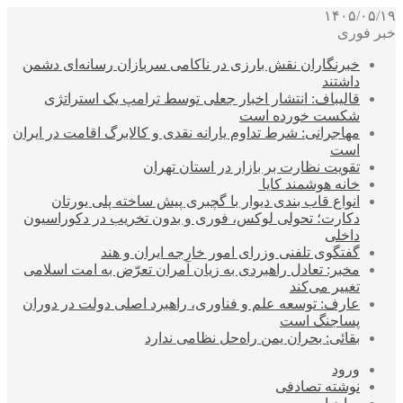
۱۴۰۵/۰۵/۱۹
خبر فوری
خبرنگاران نقش بارزی در ناکامی سربازان رسانه‌ای دشمن
داشتند
قالیباف: انتشار اخبار جعلی توسط ترامپ یک استراتژی
شکست خورده است
مهاجرانی: شرط تداوم یارانه نقدی و کالابرگ اقامت در ایران
است
تقویت نظارت بر بازار در استان تهران
خانه هوشمند کایا
انواع قاب بندی دیوار با گچبری پیش ساخته پلی یورتان
دکارت؛ تحولی لوکس، فوری و بدون تخریب در دکوراسیون
داخلی
گفتگوی تلفنی وزرای امور خارجه ایران و هند
مخبر: تعادل راهبردی به زیان آمران تعرّض به امت اسلامی
تغییر می‌کند
عارف: توسعه علم و فناوری، راهبرد اصلی دولت در دوران
پساجنگ است
بقائی: بحران یمن راه‌حل نظامی ندارد
ورود
نوشته تصادفی