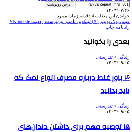
آدرس رونوشت
۱۴۰۳/۰۷/۲۶
خواندن این مطلب 4 دقیقه زمان میبرد
فیس بوک
توییتر (X)
لینکدین
‫تامبلر
‫پین‌ترست
‫رددیت
‫VKontakte
رایانامه
چاپ
بعدی را بخوانید
زندگی > تندرستی
۱۴۰۳/۰۹/۰۵
۴ باور غلط درباره مصرف انواع نمک که
باید بدانید
زندگی > تندرستی
۱۴۰۳/۰۹/۰۵
۱۵ توصیه مهم برای داشتن دندان‌های