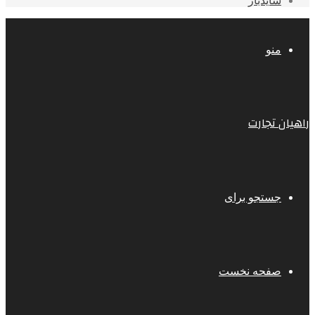
سایدبار
منو
راهیان تجارت
جستجو برای
صفحه نخست