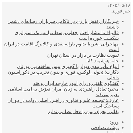
۱۴۰۵/۰۵/۱۸
خبر فوری
خبرنگاران نقش بارزی در ناکامی سربازان رسانه‌ای دشمن
داشتند
قالیباف: انتشار اخبار جعلی توسط ترامپ یک استراتژی
شکست خورده است
مهاجرانی: شرط تداوم یارانه نقدی و کالابرگ اقامت در ایران
است
تقویت نظارت بر بازار در استان تهران
خانه هوشمند کایا
انواع قاب بندی دیوار با گچبری پیش ساخته پلی یورتان
دکارت؛ تحولی لوکس، فوری و بدون تخریب در دکوراسیون
داخلی
گفتگوی تلفنی وزرای امور خارجه ایران و هند
مخبر: تعادل راهبردی به زیان آمران تعرّض به امت اسلامی
تغییر می‌کند
عارف: توسعه علم و فناوری، راهبرد اصلی دولت در دوران
پساجنگ است
بقائی: بحران یمن راه‌حل نظامی ندارد
ورود
نوشته تصادفی