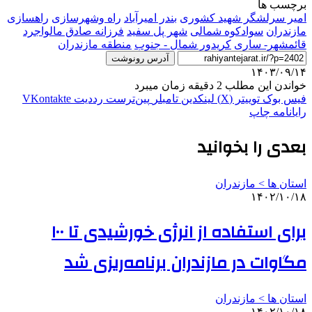
برچسب ها
امیر سرلشگر شهید کشوری
بندر امیرآباد
راه وشهرسازی
راهسازی
مازندران
سوادکوه شمالی
شهر پل سفید
فرزانه صادق مالواجرد
قائمشهر- ساری
کریدور شمال - جنوب
منطقه مازندران
آدرس رونوشت
۱۴۰۳/۰۹/۱۴
خواندن این مطلب 2 دقیقه زمان میبرد
فیس بوک
توییتر (X)
لینکدین
‫تامبلر
‫پین‌ترست
‫رددیت
‫VKontakte
رایانامه
چاپ
بعدی را بخوانید
استان ها > مازندران
۱۴۰۲/۱۰/۱۸
برای استفاده از انرژی خورشیدی تا ۱۰۰
مگاوات در مازندران برنامه‌ریزی شد
استان ها > مازندران
۱۴۰۲/۱۰/۱۸