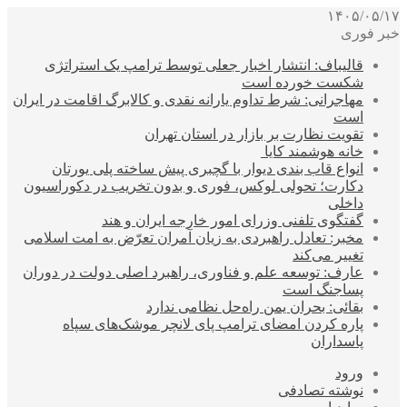
۱۴۰۵/۰۵/۱۷
خبر فوری
قالیباف: انتشار اخبار جعلی توسط ترامپ یک استراتژی
شکست خورده است
مهاجرانی: شرط تداوم یارانه نقدی و کالابرگ اقامت در ایران
است
تقویت نظارت بر بازار در استان تهران
خانه هوشمند کایا
انواع قاب بندی دیوار با گچبری پیش ساخته پلی یورتان
دکارت؛ تحولی لوکس، فوری و بدون تخریب در دکوراسیون
داخلی
گفتگوی تلفنی وزرای امور خارجه ایران و هند
مخبر: تعادل راهبردی به زیان آمران تعرّض به امت اسلامی
تغییر می‌کند
عارف: توسعه علم و فناوری، راهبرد اصلی دولت در دوران
پساجنگ است
بقائی: بحران یمن راه‌حل نظامی ندارد
پاره کردن امضای ترامپ پای لانچر موشک‌های سپاه
پاسداران
ورود
نوشته تصادفی