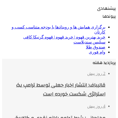
پیشنهادی
پیوندها
برگزاری همایش ها و رویدادها با بودجه متناسب کسب و
کارتان
خرید بهترین قهوه | خرید قهوه | قهوه گرنیکا کافی
سیلیس سندبلاست
صندوق طلا
وام فوری
پربازدید هفته
2 روز پیش
قالیباف: انتشار اخبار جعلی توسط ترامپ یک
استراتژی شکست خورده است
4 روز پیش
مهاجرانی: شرط تداوم یارانه نقدی و کالابرگ