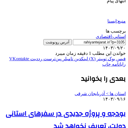
انتهای پیام
منبع:ایسنا
برچسب ها
استانی-اقتصادی
آدرس رونوشت
۱۴۰۳/۰۹/۲۰
خواندن این مطلب 1 دقیقه زمان میبرد
فیس بوک
توییتر (X)
لینکدین
‫تامبلر
‫پین‌ترست
‫رددیت
‫VKontakte
رایانامه
چاپ
بعدی را بخوانید
استان ها > آذربایجان شرقی
۱۴۰۳/۰۹/۱۶
بودجه و پروژه جدیدی در سفرهای استانی
دولت، تعریف نخواهد شد