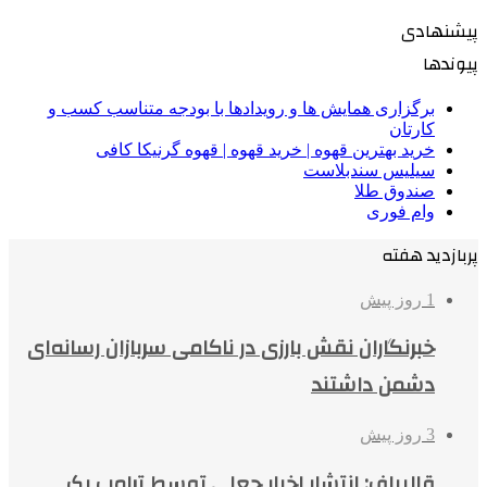
پیشنهادی
پیوندها
برگزاری همایش ها و رویدادها با بودجه متناسب کسب و
کارتان
خرید بهترین قهوه | خرید قهوه | قهوه گرنیکا کافی
سیلیس سندبلاست
صندوق طلا
وام فوری
پربازدید هفته
1 روز پیش
خبرنگاران نقش بارزی در ناکامی سربازان رسانه‌ای
دشمن داشتند
3 روز پیش
قالیباف: انتشار اخبار جعلی توسط ترامپ یک