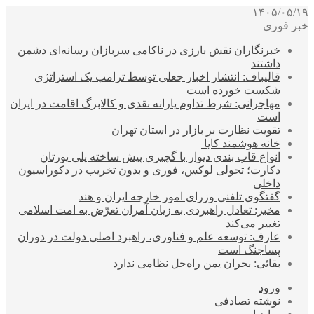
۱۴۰۵/۰۵/۱۹
خبر فوری
خبرنگاران نقش بارزی در ناکامی سربازان رسانه‌ای دشمن
داشتند
قالیباف: انتشار اخبار جعلی توسط ترامپ یک استراتژی
شکست خورده است
مهاجرانی: شرط تداوم یارانه نقدی و کالابرگ اقامت در ایران
است
تقویت نظارت بر بازار در استان تهران
خانه هوشمند کایا
انواع قاب بندی دیوار با گچبری پیش ساخته پلی یورتان
دکارت؛ تحولی لوکس، فوری و بدون تخریب در دکوراسیون
داخلی
گفتگوی تلفنی وزرای امور خارجه ایران و هند
مخبر: تعادل راهبردی به زیان آمران تعرّض به امت اسلامی
تغییر می‌کند
عارف: توسعه علم و فناوری، راهبرد اصلی دولت در دوران
پساجنگ است
بقائی: بحران یمن راه‌حل نظامی ندارد
ورود
نوشته تصادفی