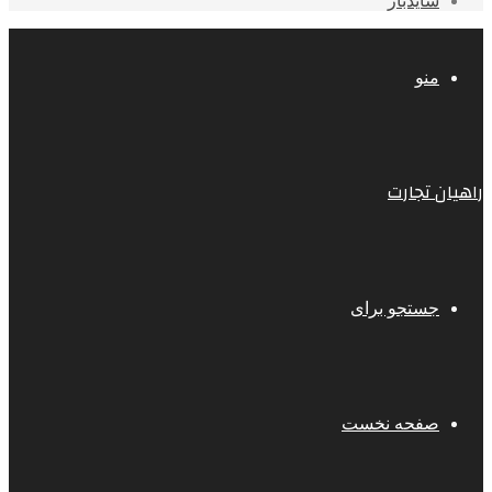
سایدبار
منو
راهیان تجارت
جستجو برای
صفحه نخست