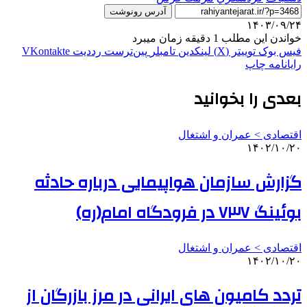
آدرس رونوشت
۱۴۰۳/۰۹/۲۴
خواندن این مطلب 1 دقیقه زمان میبرد
فیس بوک
توییتر (X)
لینکدین
‫تامبلر
‫پین‌ترست
‫رددیت
‫VKontakte
رایانامه
چاپ
بعدی را بخوانید
اقتصادی > عمران و اشتغال
۱۴۰۲/۱۰/۲۰
گزارش سازمان هواپیمایی درباره حادثه
بوئینگ ۷۳۷ در فرودگاه امام(ره)
اقتصادی > عمران و اشتغال
۱۴۰۲/۱۰/۲۰
تردد کامیون های ایرانی در مرز بازرگان از