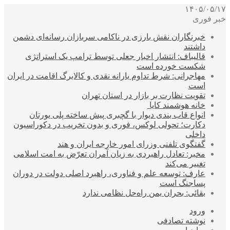
۱۴۰۵/۰۵/۱۷
خبر فوری
خبرنگاران نقش بارزی در ناکامی سربازان رسانه‌ای دشمن
داشتند
قالیباف: انتشار اخبار جعلی توسط ترامپ یک استراتژی
شکست خورده است
مهاجرانی: شرط تداوم یارانه نقدی و کالابرگ اقامت در ایران
است
تقویت نظارت بر بازار در استان تهران
خانه هوشمند کایا
انواع قاب بندی دیوار با گچبری پیش ساخته پلی یورتان
دکارت؛ تحولی لوکس، فوری و بدون تخریب در دکوراسیون
داخلی
گفتگوی تلفنی وزرای امور خارجه ایران و هند
مخبر: تعادل راهبردی به زیان آمران تعرّض به امت اسلامی
تغییر می‌کند
عارف: توسعه علم و فناوری، راهبرد اصلی دولت در دوران
پساجنگ است
بقائی: بحران یمن راه‌حل نظامی ندارد
ورود
نوشته تصادفی