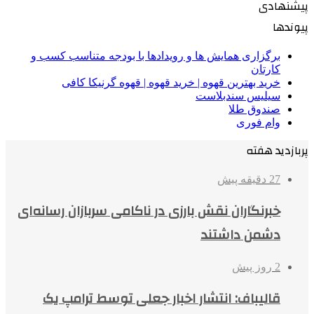
پیشنهادی
پیوندها
برگزاری همایش ها و رویدادها با بودجه متناسب کسب و
کارتان
خرید بهترین قهوه | خرید قهوه | قهوه گرنیکا کافی
سیلیس سندبلاست
صندوق طلا
وام فوری
پربازدید هفته
27 دقیقه پیش
خبرنگاران نقش بارزی در ناکامی سربازان رسانه‌ای
دشمن داشتند
2 روز پیش
قالیباف: انتشار اخبار جعلی توسط ترامپ یک