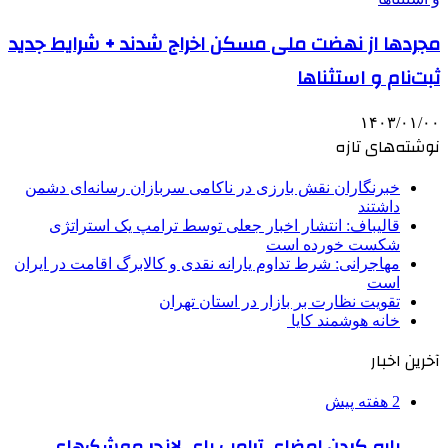
مجردها از نهضت‌ ملی مسکن اخراج شدند + شرایط جدید
ثبت‌نام و استثناها
۱۴۰۳/۰۱/۰۰
نوشته‌های تازه
خبرنگاران نقش بارزی در ناکامی سربازان رسانه‌ای دشمن
داشتند
قالیباف: انتشار اخبار جعلی توسط ترامپ یک استراتژی
شکست خورده است
مهاجرانی: شرط تداوم یارانه نقدی و کالابرگ اقامت در ایران
است
تقویت نظارت بر بازار در استان تهران
خانه هوشمند کایا
آخرین اخبار
2 هفته پیش
پاره کردن امضای ترامپ پای لانچر موشک‌های