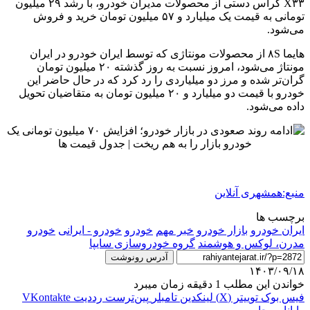
X۳۳ کراس دستی از محصولات مدیران خودرو، با رشد ۲۹ میلیون
تومانی به قیمت یک میلیارد و ۵۷ میلیون تومان خرید و فروش
می‌شود.
هایما ۸S از محصولات مونتاژی که توسط ایران خودرو در ایران
مونتاژ می‌شود، امروز نسبت به روز گذشته ۲۰ میلیون تومان
گران‌تر شده و مرز دو میلیاردی را رد کرد که در حال حاضر این
خودرو با قیمت دو میلیارد و ۲۰ میلیون تومان به متقاضیان تحویل
داده می‌شود.
منبع:همشهری آنلاین
برچسب ها
ايران خودرو
بازار خودرو
خبر مهم
خودرو
خودرو - ایرانی
خودرو
مدرن، لوکس و هوشمند
گروه خودروسازی سایپا
آدرس رونوشت
۱۴۰۳/۰۹/۱۸
خواندن این مطلب 1 دقیقه زمان میبرد
فیس بوک
توییتر (X)
لینکدین
‫تامبلر
‫پین‌ترست
‫رددیت
‫VKontakte