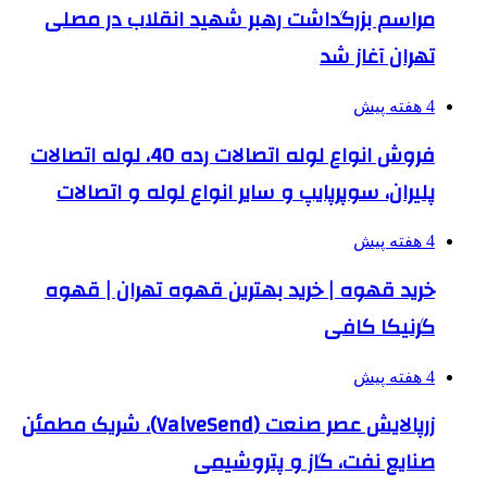
مراسم بزرگداشت رهبر شهید انقلاب در مصلی
تهران آغاز شد
4 هفته پیش
فروش انواع لوله اتصالات رده 40، لوله اتصالات
پلیران، سوپرپایپ و سایر انواع لوله و اتصالات
4 هفته پیش
خرید قهوه | خرید بهترین قهوه تهران | قهوه
گرنیکا کافی
4 هفته پیش
زرپالایش عصر صنعت (ValveSend)، شریک مطمئن
صنایع نفت، گاز و پتروشیمی