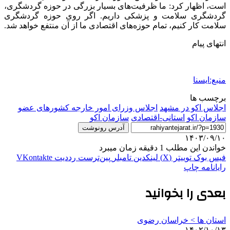
است، اظهار کرد: ما ظرفیت‌های بسیار بزرگی در حوزه گردشگری،
گردشگری سلامت و پزشکی داریم. اگر روی حوزه گردشگری
سلامت کار کنیم، تمام حوزه‌های اقتصادی ما از آن منتفع خواهد شد.
انتهای پیام
منبع:ایسنا
برچسب ها
اجلاس اکو در مشهد
اجلاس وزرای امور خارجه کشورهای عضو
سازمان اکو
استانی-اقتصادی
سازمان اکو
آدرس رونوشت
۱۴۰۳/۰۹/۱۰
خواندن این مطلب 1 دقیقه زمان میبرد
فیس بوک
توییتر (X)
لینکدین
‫تامبلر
‫پین‌ترست
‫رددیت
‫VKontakte
رایانامه
چاپ
بعدی را بخوانید
استان ها > خراسان رضوی
۱۴۰۲/۱۰/۱۳