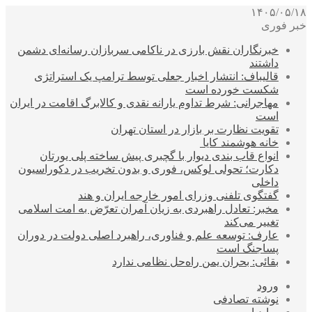
۱۴۰۵/۰۵/۱۸
خبر فوری
خبرنگاران نقش بارزی در ناکامی سربازان رسانه‌ای دشمن
داشتند
قالیباف: انتشار اخبار جعلی توسط ترامپ یک استراتژی
شکست خورده است
مهاجرانی: شرط تداوم یارانه نقدی و کالابرگ اقامت در ایران
است
تقویت نظارت بر بازار در استان تهران
خانه هوشمند کایا
انواع قاب بندی دیوار با گچبری پیش ساخته پلی یورتان
دکارت؛ تحولی لوکس، فوری و بدون تخریب در دکوراسیون
داخلی
گفتگوی تلفنی وزرای امور خارجه ایران و هند
مخبر: تعادل راهبردی به زیان آمران تعرّض به امت اسلامی
تغییر می‌کند
عارف: توسعه علم و فناوری، راهبرد اصلی دولت در دوران
پساجنگ است
بقائی: بحران یمن راه‌حل نظامی ندارد
ورود
نوشته تصادفی