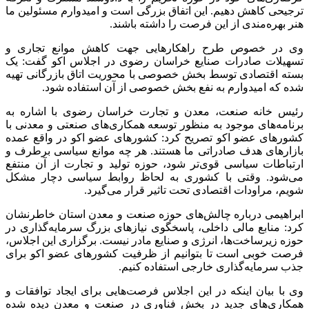
ترجیحی کاهش دهیم. این اتفاق بزرگی است و امیدوارم مسئولین ما
هنر بهره‌مندی از این فرصت را داشته باشند.
وی در خصوص طرح راهکارهایی جهت کاهش موانع تجاری و
تسهیلات صادرات صنایع خراسان رضوی در اجلاس اکو گفت: یک
بسته اقتصادی توسط بخش خصوصی با محوریت اتاق بازرگانی تهیه
شده که امیدوارم به نفع بخش خصوصی از آن استفاده شود.
رئیس خانه صنعت، معدن و تجارت خراسان رضوی با اشاره به
برنامه‌های موجود به منظور توسعه همکاری‌های صنعتی و معدنی با
کشورهای عضو اکو تصریح کرد: کشورهای عضو اکو در واقع عمده
بازارهای هدف صادراتی ما هستند. هر چه موانع سیاسی برطرف و
ارتباطات سیاسی قوی‌تر شود، حوزه تولید و تجارت از آن منتفع
می‌شود. وقتی با کشوری به لحاظ روابط سیاسی دچار مشکل
شویم، مراودات اقتصادی تحت تاثیر قرار می‌گیرد.
ابراهیمی درباره چالش‌های حوزه صنعت و معدن استان خاطرنشان
کرد: منابع مالی داخلی، پاسخگوی نیازهای بزرگ سرمایه‌گذاری در
حوزه زیرساخت‌ها، انرژی و صنایع مادر نیست. برگزاری این اجلاس،
فرصت خوبی است تا بتوانیم از ظرفیت کشورهای عضو اکو برای
جذب سرمایه‌گذاری خارجی استفاده کنیم.
وی با بیان اینکه در این اجلاس فرصت‎‌هایی برای ایجاد توافقات و
همکاری‌های جدید در بخش فناوری در صنعت و معدن دیده شده