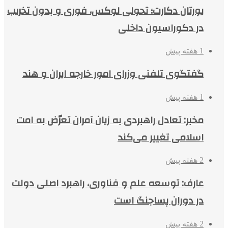
یورتان دکارت؛ تحولی لوکس، فوری و بدون تخریب
در دکوراسیون داخلی
1 هفته پیش
گفتگوی تلفنی وزرای امور خارجه ایران و هند
1 هفته پیش
مخبر: تعادل راهبردی به زیان آمران تعرّض به امت
اسلامی تغییر می‌کند
2 هفته پیش
عارف: توسعه علم و فناوری، راهبرد اصلی دولت
در دوران پساجنگ است
2 هفته پیش