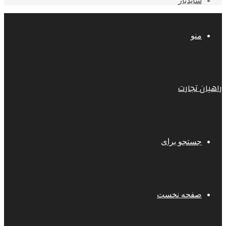
سایدبار
منو
راهیان تجارت
جستجو برای
صفحه نخست