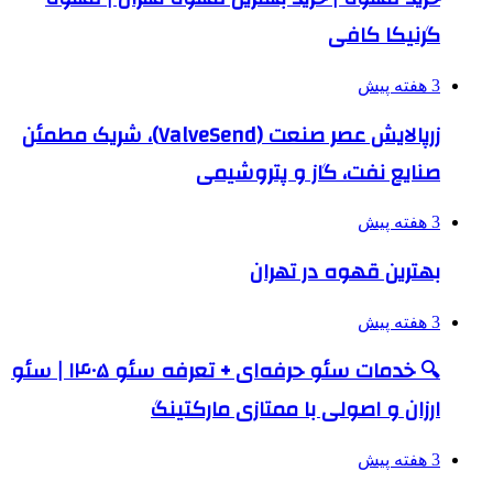
گرنیکا کافی
3 هفته پیش
زرپالایش عصر صنعت (ValveSend)، شریک مطمئن
صنایع نفت، گاز و پتروشیمی
3 هفته پیش
بهترین قهوه در تهران
3 هفته پیش
🔍 خدمات سئو حرفه‌ای + تعرفه سئو ۱۴۰۵ | سئو
ارزان و اصولی با ممتازی مارکتینگ
3 هفته پیش