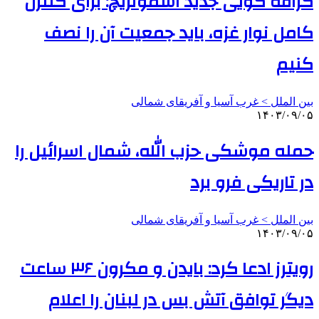
گزافه گویی جدید اسموتریچ: برای کنترل
کامل نوار غزه، باید جمعیت آن را نصف
کنیم
بین الملل > غرب آسیا و آفریقای شمالی
۱۴۰۳/۰۹/۰۵
حمله موشکی حزب الله، شمال اسرائیل را
در تاریکی فرو برد
بین الملل > غرب آسیا و آفریقای شمالی
۱۴۰۳/۰۹/۰۵
رویترز ادعا کرد: بایدن و مکرون ۳۶ ساعت
دیگر توافق آتش بس در لبنان را اعلام