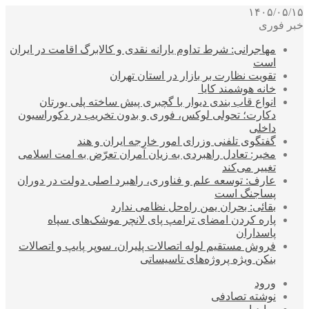
۱۴۰۵/۰۵/۱۵
خبر فوری
مهاجرانی: شرط تداوم یارانه نقدی و کالابرگ اقامت در ایران
است
تقویت نظارت بر بازار در استان تهران
خانه هوشمند کایا
انواع قاب بندی دیوار با گچبری پیش ساخته پلی یورتان
دکارت؛ تحولی لوکس، فوری و بدون تخریب در دکوراسیون
داخلی
گفتگوی تلفنی وزرای امور خارجه ایران و هند
مخبر: تعادل راهبردی به زیان آمران تعرّض به امت اسلامی
تغییر می‌کند
عارف: توسعه علم و فناوری، راهبرد اصلی دولت در دوران
پساجنگ است
بقائی: بحران یمن راه‌حل نظامی ندارد
پاره کردن امضای ترامپ پای لانچر موشک‌های سپاه
پاسداران
فروش مستقیم لوله اتصالات پلیران، سوپر پایپ و اتصالات
بنکن ویژه پروژه‌های تاسیساتی
ورود
نوشته تصادفی