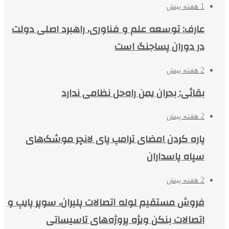
1 هفته پیش
عارف: توسعه علم و فناوری، راهبرد اصلی دولت
در دوران پساجنگ است
2 هفته پیش
بقائی: بحران یمن راه‌حل نظامی ندارد
2 هفته پیش
پاره کردن امضای ترامپ پای لانچر موشک‌های
سپاه پاسداران
2 هفته پیش
فروش مستقیم لوله اتصالات پلیران، سوپر پایپ و
اتصالات بنکن ویژه پروژه‌های تاسیساتی