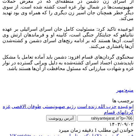
از اسرای زن دشمن در منطقه‌ای که در معرض حملات
صهیونیست‌ها در شمال نوار غزه است کشته شده است. از سوی
دیگر خطر همچنان جان اسیر زن دیگری را که همراه وی بود تهدید
می‌کند.
ابوعبیده تاکید کرد: مسئولیت کامل جان اسرای اسرائیلی بر عهده
نتانیاهو که جنایتکار جنگی است، کابینه او و فرماندهان ارتش وی
است. آن‌ها هستند که بر ادامه رنج‌های اسرای دشمن و کشته‌شدن
آن‌ها پافشاری می‌کنند.
سخنگوی گردان‌های قسام افزود: دشمن باید آماده تعامل با مشکل
ناپدیدشدن اجساد اسرای کشته‌شده به دلیل ویرانی گسترده در نوار
غزه و شهادت مبارزانی که مسئول محافظت از آن‌ها هستند باشد.
منبع:مهر
برچسب ها
ابوعبیده
حزب الله زنده است
رژیم صهیونیستی
طوفان الاقصی
غزه
گردانهای قسام
آدرس رونوشت
۱۴۰۳/۰۹/۰۲
خواندن این مطلب 1 دقیقه زمان میبرد
فیس بوک
توییتر (X)
لینکدین
‫تامبلر
‫پین‌ترست
‫رددیت
‫VKontakte