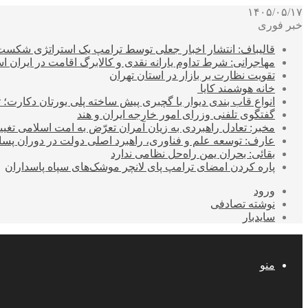
۱۴۰۵/۰۵/۱۷
خبر فوری
قالیباف: انتشار اخبار جعلی توسط ترامپ یک استراتژی شکس
مهاجرانی: شرط تداوم یارانه نقدی و کالابرگ اقامت در ایران 
تقویت نظارت بر بازار در استان تهران
خانه هوشمند کایا
انواع قاب بندی دیوار با گچبری پیش ساخته پلی یورتان دکارت
گفتگوی تلفنی وزرای امور خارجه ایران و هند
مخبر: تعادل راهبردی به زیان آمران تعرّض به امت اسلامی تغیی
عارف: توسعه علم و فناوری، راهبرد اصلی دولت در دوران پ
بقائی: بحران یمن راه‌حل نظامی ندارد
پاره کردن امضای ترامپ پای لانچر موشک‌های سپاه پاسداران
ورود
نوشته تصادفی
سایدبار
منو