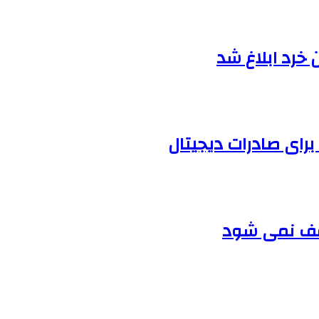
خرد ابلاغ شد
رای صادرات دیجیتال
قف نمی شود