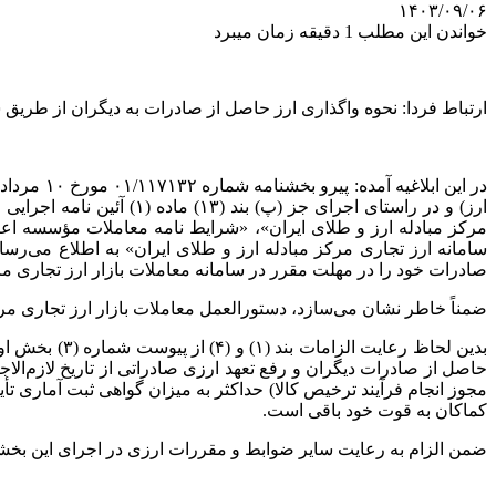
۱۴۰۳/۰۹/۰۶
خواندن این مطلب 1 دقیقه زمان میبرد
ارتباط فردا: نحوه واگذاری ارز حاصل از صادرات به دیگران از طریق 
در این ابلاغیه آمده: پیرو بخشنامه شماره ۱۱۷۱۳۲‏‏‏/۰۱ مورخ ۱۰ مردادماه ۱۴۰۱ و به استناد تبصره (۶) بند (
ارز) و در راستای اجرای
جز
(پ) بند (۱۳) ماده (۱)
آئین
نامه
اجرایی
ق
مرکز مبادله ارز و طلای ایران»، «شرایط نامه معاملات مؤسسه اع
سامانه ارز تجاری مرکز مبادله ارز و طلای ایران» به اطلاع می‌رساند کلیه
صادرات خود را در مهلت مقرر در سامانه معاملات بازار ارز تجاری م
ضمناً خاطر نشان می‌سازد، دستورالعمل معاملات بازار ارز تجاری مرکز مبادله ارز و طلای ایران از تاریخ ۳ آذرماه ۱۴۰۳ عملیاتی
بدین لحاظ رع
مجوز انجام فرآیند ترخیص کالا) حداکثر به میزان گواهی ثبت آماری تأ
کماکان به قوت خود باقی است.
ضمن الزام به رعایت سایر ضوابط و مقررات ارزی در اجرای این بخشنامه، مراتب