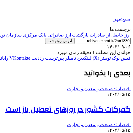
منبع:مهر
برچسب ها
ارز حاصل از صادرات
بازگشت ارز صادراتی
بانک مرکزی
سازمان توس
آدرس رونوشت
۱۴۰۳/۰۹/۰۶
خواندن این مطلب 1 دقیقه زمان میبرد
فیس بوک
توییتر (X)
لینکدین
‫تامبلر
‫پین‌ترست
‫رددیت
‫VKontakte
رایان
بعدی را بخوانید
اقتصاد > صنعت و معدن و تجارت
۱۴۰۴/۰۵/۱۵
گمرکات کشور در روزهای تعطیل باز است
اقتصاد > صنعت و معدن و تجارت
۱۴۰۴/۰۵/۱۵