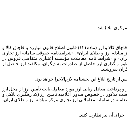
مرکزی ابلاغ شد.
ماده (۲) مکرر قانون مبارزه با قاچاق کالا و ارز (ماده (۱۲) قانون اصلاح قانون مبارزه با قاچاق کالا و
 مبادله ارز و طلای ایران»، «شرایط‌نامه حقوقی سامانه ارز تجاری
 ایران» و «شرایط نامه معاملات مؤسسه اعتباری متقاضی فروش در
ظور واگذاری ارز حاصل از صادرات به دیگران،
مکلفند
ارز حاصل از
ران بفروشند.
اعات در سامانه تأمین ارز و پرداخت معادل ریالی ارز مورد معامله بابت تأمین ارز از محل ارز
رات دیگران و رفع تعهد ارزی صادراتی از تاریخ لازم‌الاجرا شدن این بخشنامه منسوخ می‌شود. لیکن رعایت الزامات بند (۴) پیوست مذکور در خصوص صدور اعلامیه تأمین ارز (کد رهگیری بانکی و
امله در سامانه معاملاتی ارز تجاری مرکز مبادله ارز و طلای ایران،
کنند. ‏‏‏‏‏‏‏‏‏‏‏‏‏‏‏‏‏‏‏‏‏