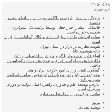
۱۴۰۵/۰۵/۱۸
خبر فوری
خبرنگاران نقش بارزی در ناکامی سربازان رسانه‌ای دشمن
داشتند
قالیباف: انتشار اخبار جعلی توسط ترامپ یک استراتژی
شکست خورده است
مهاجرانی: شرط تداوم یارانه نقدی و کالابرگ اقامت در ایران
است
تقویت نظارت بر بازار در استان تهران
خانه هوشمند کایا
انواع قاب بندی دیوار با گچبری پیش ساخته پلی یورتان
دکارت؛ تحولی لوکس، فوری و بدون تخریب در دکوراسیون
داخلی
گفتگوی تلفنی وزرای امور خارجه ایران و هند
مخبر: تعادل راهبردی به زیان آمران تعرّض به امت اسلامی
تغییر می‌کند
عارف: توسعه علم و فناوری، راهبرد اصلی دولت در دوران
پساجنگ است
بقائی: بحران یمن راه‌حل نظامی ندارد
ورود
نوشته تصادفی