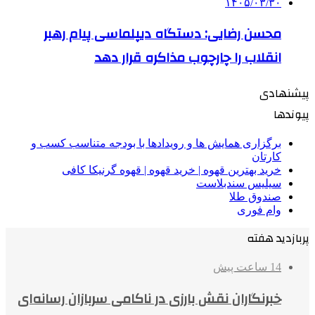
۱۴۰۵/۰۳/۳۰
محسن رضایی: دستگاه دیپلماسی پیام رهبر
انقلاب را چارچوب مذاکره قرار دهد
پیشنهادی
پیوندها
برگزاری همایش ها و رویدادها با بودجه متناسب کسب و
کارتان
خرید بهترین قهوه | خرید قهوه | قهوه گرنیکا کافی
سیلیس سندبلاست
صندوق طلا
وام فوری
پربازدید هفته
14 ساعت پیش
خبرنگاران نقش بارزی در ناکامی سربازان رسانه‌ای