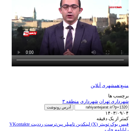
منبع:همشهری آنلاین
برچسب ها
شهردارى تهران
شهرداری
منطقه ۳
آدرس رونوشت
۱۴۰۳/۰۹/۰۴
کمتر از یک دقیقه
فیس بوک
توییتر (X)
لینکدین
‫تامبلر
‫پین‌ترست
‫رددیت
‫VKontakte
رایانامه
چاپ