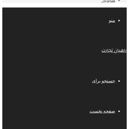
سایدبار
منو
راهیان تجارت
جستجو برای
صفحه نخست