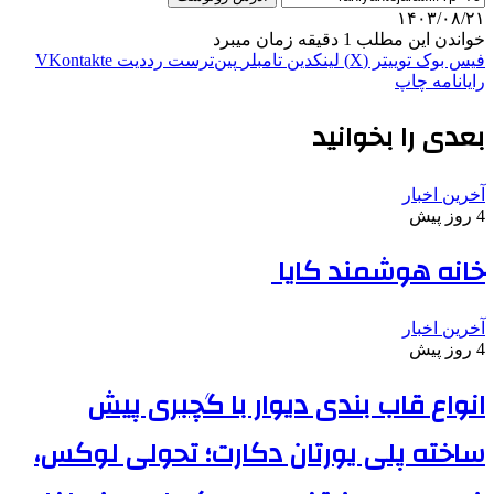
۱۴۰۳/۰۸/۲۱
خواندن این مطلب 1 دقیقه زمان میبرد
فیس بوک
توییتر (X)
لینکدین
‫تامبلر
‫پین‌ترست
‫رددیت
‫VKontakte
رایانامه
چاپ
بعدی را بخوانید
آخرین اخبار
4 روز پیش
خانه هوشمند کایا
آخرین اخبار
4 روز پیش
انواع قاب بندی دیوار با گچبری پیش
ساخته پلی یورتان دکارت؛ تحولی لوکس،