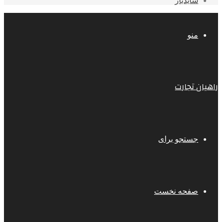
سایدبار
منو
راهیان تجارت
جستجو برای
صفحه نخست