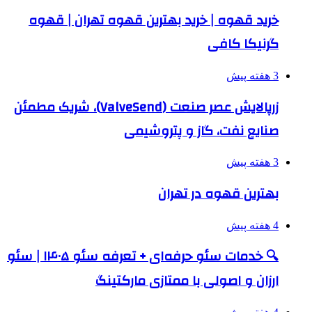
خرید قهوه | خرید بهترین قهوه تهران | قهوه
گرنیکا کافی
3 هفته پیش
زرپالایش عصر صنعت (ValveSend)، شریک مطمئن
صنایع نفت، گاز و پتروشیمی
3 هفته پیش
بهترین قهوه در تهران
4 هفته پیش
🔍 خدمات سئو حرفه‌ای + تعرفه سئو ۱۴۰۵ | سئو
ارزان و اصولی با ممتازی مارکتینگ