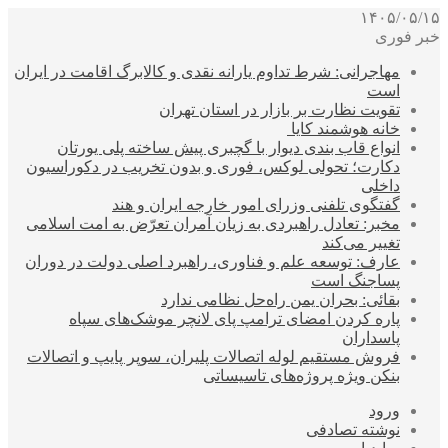
۱۴۰۵/۰۵/۱۵
خبر فوری
مهاجرانی: شرط تداوم یارانه نقدی و کالابرگ اقامت در ایران
است
تقویت نظارت بر بازار در استان تهران
خانه هوشمند کایا
انواع قاب بندی دیوار با گچبری پیش ساخته پلی یورتان
دکارت؛ تحولی لوکس، فوری و بدون تخریب در دکوراسیون
داخلی
گفتگوی تلفنی وزرای امور خارجه ایران و هند
مخبر: تعادل راهبردی به زیان آمران تعرّض به امت اسلامی
تغییر می‌کند
عارف: توسعه علم و فناوری، راهبرد اصلی دولت در دوران
پساجنگ است
بقائی: بحران یمن راه‌حل نظامی ندارد
پاره کردن امضای ترامپ پای لانچر موشک‌های سپاه
پاسداران
فروش مستقیم لوله اتصالات پلیران، سوپر پایپ و اتصالات
بنکن ویژه پروژه‌های تاسیساتی
ورود
نوشته تصادفی