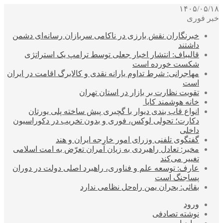
۱۴۰۵/۰۵/۱۸
خبر فوری
خبرنگاران نقش بارزی در ناکامی سربازان رسانه‌ای دشمن
داشتند
قالیباف: انتشار اخبار جعلی توسط ترامپ یک استراتژی
شکست خورده است
مهاجرانی: شرط تداوم یارانه نقدی و کالابرگ اقامت در ایران
است
تقویت نظارت بر بازار در استان تهران
خانه هوشمند کایا
انواع قاب بندی دیوار با گچبری پیش ساخته پلی یورتان
دکارت؛ تحولی لوکس، فوری و بدون تخریب در دکوراسیون
داخلی
گفتگوی تلفنی وزرای امور خارجه ایران و هند
مخبر: تعادل راهبردی به زیان آمران تعرّض به امت اسلامی
تغییر می‌کند
عارف: توسعه علم و فناوری، راهبرد اصلی دولت در دوران
پساجنگ است
بقائی: بحران یمن راه‌حل نظامی ندارد
ورود
نوشته تصادفی