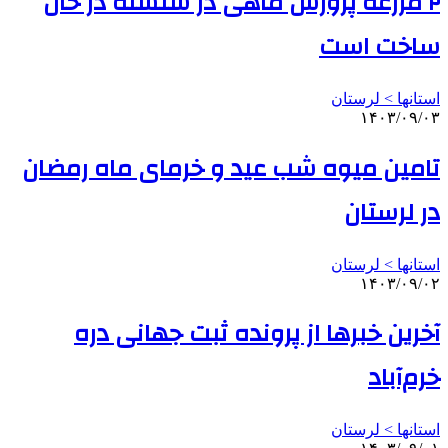
۲ مزرعه پرورش ماهی در سلسله در حال
ساخت است
استانها > لرستان
۱۴۰۳/۰۹/۰۳
تامین میوه شب عید و خرمای ماه رمضان
در لرستان
استانها > لرستان
۱۴۰۳/۰۹/۰۲
آخرین خبرها از پرونده ثبت جهانی دره
خرم‌آباد
استانها > لرستان