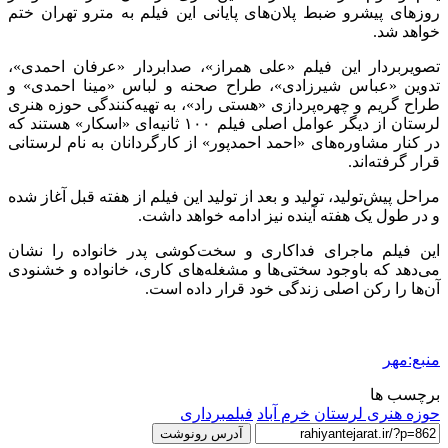
روزهای پیشرو ضبط پلان‌های پایانی این فیلم به مترو تهران ختم
خواهد شد.
تصویربردار این فیلم «علی همراز»، صدابردار «عرفان احمدی»،
تدوین «عباس شیرزادی»، طراح صحنه و لباس «مینا احمدی» و
طراح گریم و چهره‌پردازی «هستی راد»، به تهیه‌کنندگی حوزه هنری
لرستان از دیگر عوامل اصلی فیلم ۱۰۰ ثانیه‌ای «اسکار» هستند که
در کنار مشاوره‌های «احمد احمدپور» از کارگردانان به نام لرستانی
قرار گرفته‌اند.
مراحل پیش‌تولید، تولید و بعد از تولید این فیلم از هفته قبل آغاز شده
و در طول یک هفته آینده نیز ادامه خواهد داشت.
این فیلم ماجرای فداکاری و سخت‌کوشی پدر خانواده را نشان
می‌دهد که باوجود سختی‌ها و مشغله‌های کاری، خانواده و خشنودی
آن‌ها را رکن اصلی زندگی خود قرار داده است.
منبع:مهر
برچسب ها
حوزه هنری لرستان
خرم آباد
فیلمبرداری
آدرس رونوشت