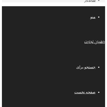
سایدبار
منو
راهیان تجارت
جستجو برای
صفحه نخست