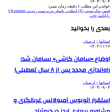
۱۴۰۳/۰۹/۰۳
خواندن این مطلب 1 دقیقه زمان میبرد
فیس بوک
توییتر (X)
لینکدین
‫تامبلر
‫پین‌ترست
‫رددیت
‫VKontakte
رایانامه
چاپ
بعدی را بخوانید
استانها > لرستان
۱۴۰۲/۱۱/۱۷
اوضاع «سامان کاشی» بسامان شد؛
راه‌اندازی مجدد پس از ۸ سال تعطیلی!
استانها > لرستان
۱۴۰۳/۰۹/۰۴
استقرار اتوبوس آمبولانس غربالگری و
مشاوره بیماری ایدز در خرم‌آباد