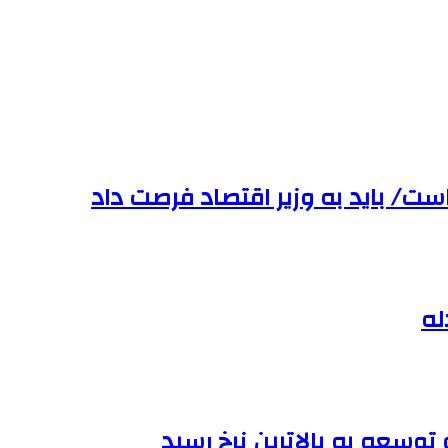
ست/ باید به وزیر اقتصاد فرصت داد
له
وسعه به بالاترین نرخ رسید