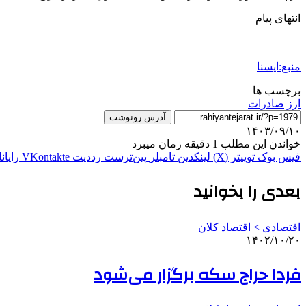
انتهای پیام
منبع:ایسنا
برچسب ها
ارز
صادرات
آدرس رونوشت
۱۴۰۳/۰۹/۱۰
خواندن این مطلب 1 دقیقه زمان میبرد
فیس بوک
توییتر (X)
لینکدین
‫تامبلر
‫پین‌ترست
‫رددیت
‫VKontakte
رایان
بعدی را بخوانید
اقتصادی > اقتصاد کلان
۱۴۰۲/۱۰/۲۰
فردا حراج سکه برگزار می‌شود