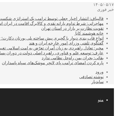
۱۴۰۵/۰۵/۱۷
خبر فوری
قالیباف: انتشار اخبار جعلی توسط ترامپ یک استراتژی شکس
مهاجرانی: شرط تداوم یارانه نقدی و کالابرگ اقامت در ایران 
تقویت نظارت بر بازار در استان تهران
خانه هوشمند کایا
انواع قاب بندی دیوار با گچبری پیش ساخته پلی یورتان دکارت
گفتگوی تلفنی وزرای امور خارجه ایران و هند
مخبر: تعادل راهبردی به زیان آمران تعرّض به امت اسلامی تغیی
عارف: توسعه علم و فناوری، راهبرد اصلی دولت در دوران پ
بقائی: بحران یمن راه‌حل نظامی ندارد
پاره کردن امضای ترامپ پای لانچر موشک‌های سپاه پاسداران
ورود
نوشته تصادفی
سایدبار
منو