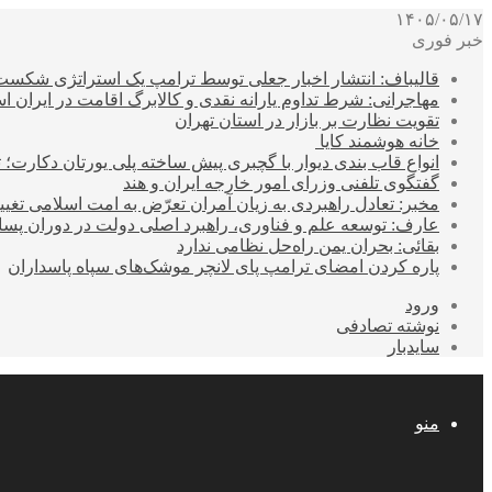
۱۴۰۵/۰۵/۱۷
خبر فوری
قالیباف: انتشار اخبار جعلی توسط ترامپ یک استراتژی شکس
مهاجرانی: شرط تداوم یارانه نقدی و کالابرگ اقامت در ایران 
تقویت نظارت بر بازار در استان تهران
خانه هوشمند کایا
انواع قاب بندی دیوار با گچبری پیش ساخته پلی یورتان دکارت
گفتگوی تلفنی وزرای امور خارجه ایران و هند
مخبر: تعادل راهبردی به زیان آمران تعرّض به امت اسلامی تغیی
عارف: توسعه علم و فناوری، راهبرد اصلی دولت در دوران پ
بقائی: بحران یمن راه‌حل نظامی ندارد
پاره کردن امضای ترامپ پای لانچر موشک‌های سپاه پاسداران
ورود
نوشته تصادفی
سایدبار
منو