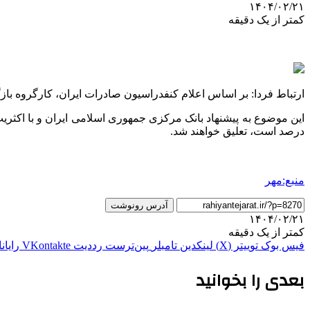
۱۴۰۴/۰۲/۲۱
کمتر از یک دقیقه
ارتباط فردا: بر اساس اعلام کنفدراسیون صادرات ایران، کارگروه بازگشت ارز با
این موضوع به پیشنهاد بانک مرکزی جمهوری اسلامی ایران و با اکثریت
درصد است، تعلیق خواهند شد.
منبع:مهر
آدرس رونوشت
۱۴۰۴/۰۲/۲۱
کمتر از یک دقیقه
فیس بوک
توییتر (X)
لینکدین
‫تامبلر
‫پین‌ترست
‫رددیت
‫VKontakte
رایان
بعدی را بخوانید